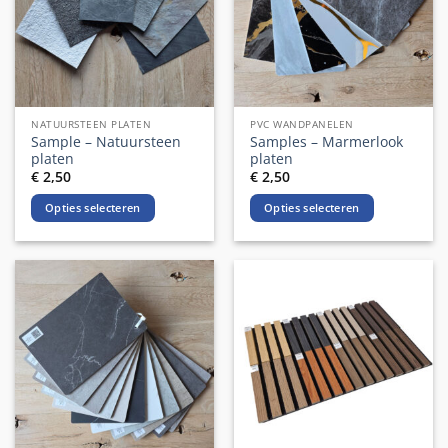
NATUURSTEEN PLATEN
PVC WANDPANELEN
Sample – Natuursteen
Samples – Marmerlook
platen
platen
€
2,50
€
2,50
Opties selecteren
Opties selecteren
Dit
Dit
product
product
heeft
heeft
meerdere
meerdere
variaties.
variaties.
Deze
Deze
optie
optie
kan
kan
gekozen
gekozen
worden
worden
op
op