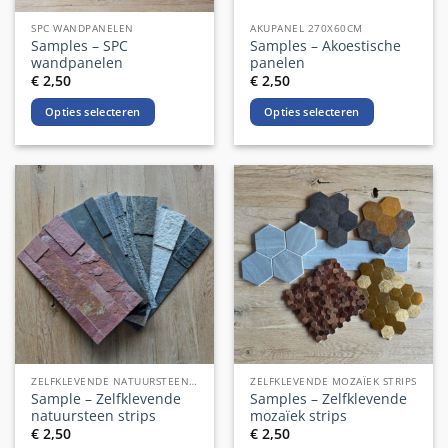
de
de
SPC WANDPANELEN
AKUPANEL 270X60CM
productpagina
productpagina
Samples – SPC
Samples – Akoestische
wandpanelen
panelen
€
2,50
€
2,50
Opties selecteren
Opties selecteren
Dit
Dit
product
product
heeft
heeft
meerdere
meerdere
variaties.
variaties.
Deze
Deze
optie
optie
kan
kan
gekozen
gekozen
worden
worden
op
op
de
de
ZELFKLEVENDE NATUURSTEEN STRIPS
ZELFKLEVENDE MOZAÏEK STRIPS
productpagina
productpagina
Sample – Zelfklevende
Samples – Zelfklevende
natuursteen strips
mozaïek strips
€
2,50
€
2,50