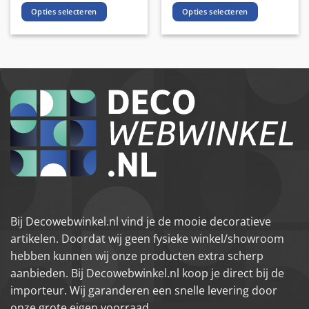
Opties selecteren
Opties selecteren
Dit
Dit
product
product
heeft
heeft
meerdere
meerdere
variaties.
variaties.
Deze
Deze
optie
optie
kan
kan
gekozen
gekozen
worden
worden
op
op
de
de
productpagina
productpagina
Bij Decowebwinkel.nl vind je de mooie decoratieve
artikelen. Doordat wij geen fysieke winkel/showroom
hebben kunnen wij onze producten extra scherp
aanbieden. Bij Decowebwinkel.nl koop je direct bij de
importeur. Wij garanderen een snelle levering door
onze grote eigen voorraad.