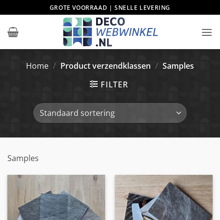
Ga
GROTE VOORRAAD | SNELLE LEVERING
naar
inhoud
Home
/
Product verzendklassen
/
Samples
FILTER
Samples