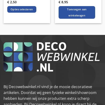
€
2,50
€
8,95
Opties selecteren
Toevoegen aan
winkelwagen
Dit
product
heeft
meerdere
variaties.
Deze
optie
kan
gekozen
worden
op
de
productpagina
Bij Decowebwinkel.nl vind je de mooie decoratieve
artikelen. Doordat wij geen fysieke winkel/showroom
hebben kunnen wij onze producten extra scherp
aanbieden. Bij Decowebwinkel.nl koop je direct bij de