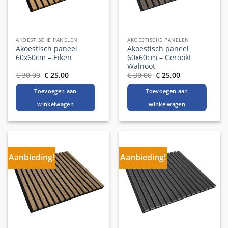
AKOESTISCHE PANELEN
AKOESTISCHE PANELEN
Akoestisch paneel
Akoestisch paneel
60x60cm – Eiken
60x60cm – Gerookt
Walnoot
Oorspronkelijke
Huidige
Oorspronkelijke
Huidige
€
30,00
€
25,00
€
30,00
€
25,00
prijs
prijs
prijs
prijs
was:
is:
was:
is:
Toevoegen aan
Toevoegen aan
€ 30,00.
€ 25,00.
€ 30,00.
€ 25,00.
winkelwagen
winkelwagen
Aanbieding!
Aanbieding!