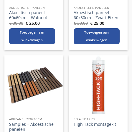
AKOESTISCHE PANELEN
AKOESTISCHE PANELEN
Akoestisch paneel
Akoestisch paneel
60x60cm – Walnoot
60x60cm – Zwart Eiken
Oorspronkelijke
Huidige
Oorspronkelijke
Huidige
€
30,00
€
25,00
€
30,00
€
25,00
prijs
prijs
prijs
prijs
was:
is:
was:
is:
Toevoegen aan
Toevoegen aan
€ 30,00.
€ 25,00.
€ 30,00.
€ 25,00.
winkelwagen
winkelwagen
AKUPANEL 270X60CM
3D AKUSTRIPS
Samples – Akoestische
High Tack montagekit
panelen