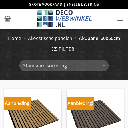
Ga
GROTE VOORRAAD | SNELLE LEVERING
naar
inhoud
Home
/
Akoestische panelen
/
Akupanel 60x60cm
FILTER
Aanbieding!
Aanbieding!