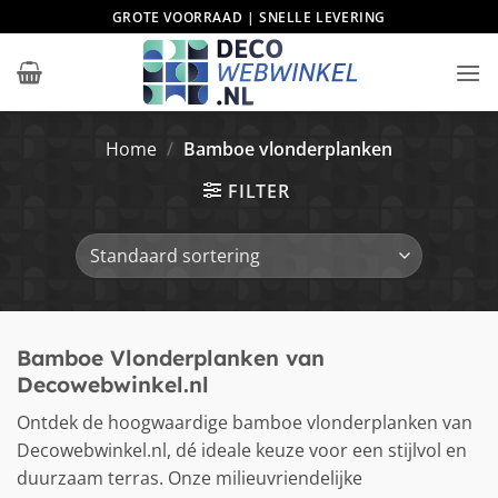
Ga
GROTE VOORRAAD | SNELLE LEVERING
naar
inhoud
Home
/
Bamboe vlonderplanken
FILTER
Bamboe Vlonderplanken van
Decowebwinkel.nl
Ontdek de hoogwaardige bamboe vlonderplanken van
Decowebwinkel.nl, dé ideale keuze voor een stijlvol en
duurzaam terras. Onze milieuvriendelijke