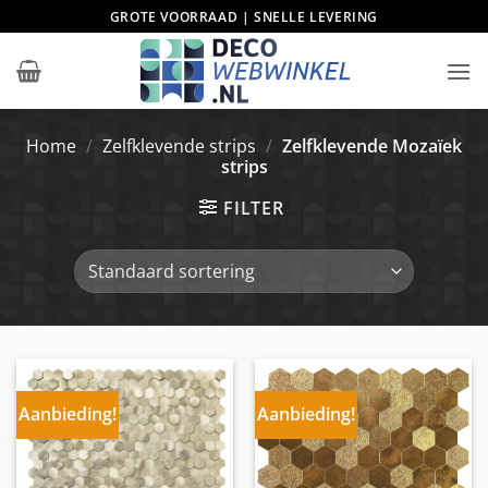
Ga
GROTE VOORRAAD | SNELLE LEVERING
naar
inhoud
Home
/
Zelfklevende strips
/
Zelfklevende Mozaïek
strips
FILTER
Aanbieding!
Aanbieding!