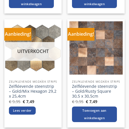
winkelwagen
winkelwagen
Aanbieding!
Aanbieding!
UITVERKOCHT
ZELFKLEVENDE MOZAÏEK STRIPS
ZELFKLEVENDE MOZAÏEK STRIPS
Zelfklevende steenstrip
Zelfklevende steenstrip
– Gold/Mix Hexagon 29,2
– Gold/Rusty Square
x 25,4cm
30,5 x 30,5cm
Oorspronkelijke
Huidige
Oorspronkelijke
Huidige
€
9,95
€
7,49
€
9,95
€
7,49
prijs
prijs
prijs
prijs
was:
is:
was:
is:
Lees verder
Toevoegen aan
€ 9,95.
€ 7,49.
€ 9,95.
€ 7,49.
winkelwagen