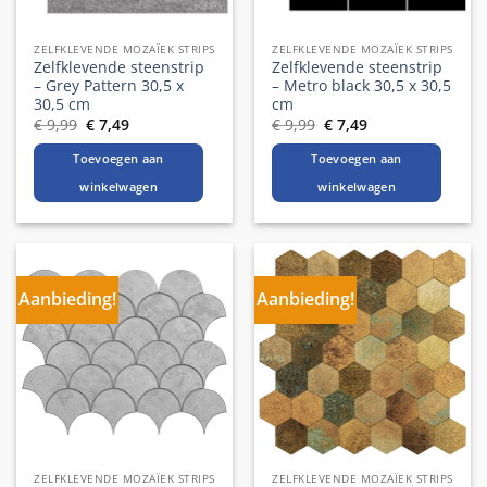
ZELFKLEVENDE MOZAÏEK STRIPS
ZELFKLEVENDE MOZAÏEK STRIPS
Zelfklevende steenstrip
Zelfklevende steenstrip
– Grey Pattern 30,5 x
– Metro black 30,5 x 30,5
30,5 cm
cm
Oorspronkelijke
Huidige
Oorspronkelijke
Huidige
€
9,99
€
7,49
€
9,99
€
7,49
prijs
prijs
prijs
prijs
was:
is:
was:
is:
Toevoegen aan
Toevoegen aan
€ 9,99.
€ 7,49.
€ 9,99.
€ 7,49.
winkelwagen
winkelwagen
Aanbieding!
Aanbieding!
ZELFKLEVENDE MOZAÏEK STRIPS
ZELFKLEVENDE MOZAÏEK STRIPS