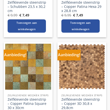
Zelfklevende steenstrip
Zelfklevende steenstrip
– Schubben 23,5 x 30,2
– Copper Patina Hexa 29
cm
x 28,8 cm
Oorspronkelijke
Huidige
Oorspronkelijke
Huidige
€
9,99
€
7,49
€
9,95
€
7,49
prijs
prijs
prijs
prijs
was:
is:
was:
is:
Toevoegen aan
Toevoegen aan
€ 9,99.
€ 7,49.
€ 9,95.
€ 7,49.
winkelwagen
winkelwagen
Aanbieding!
Aanbieding!
ZELFKLEVENDE MOZAÏEK STRIPS
ZELFKLEVENDE MOZAÏEK STRIPS
Zelfklevende steenstrip
Zelfklevende steenstrip
– Copper Patina Square
– Copper 3D 30,8 x
30 x 30cm
29,8cm