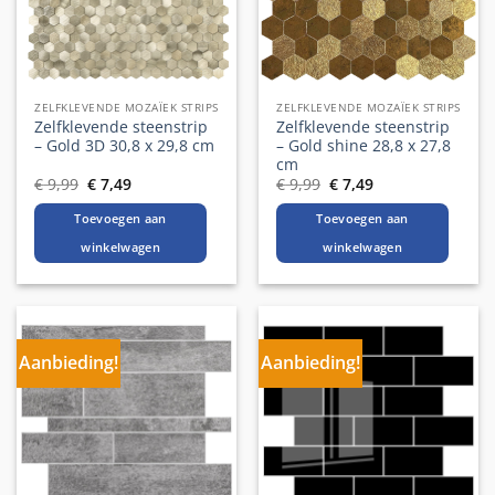
ZELFKLEVENDE MOZAÏEK STRIPS
ZELFKLEVENDE MOZAÏEK STRIPS
Zelfklevende steenstrip
Zelfklevende steenstrip
– Gold 3D 30,8 x 29,8 cm
– Gold shine 28,8 x 27,8
cm
Oorspronkelijke
Huidige
Oorspronkelijke
Huidige
€
9,99
€
7,49
€
9,99
€
7,49
prijs
prijs
prijs
prijs
was:
is:
was:
is:
Toevoegen aan
Toevoegen aan
€ 9,99.
€ 7,49.
€ 9,99.
€ 7,49.
winkelwagen
winkelwagen
Aanbieding!
Aanbieding!