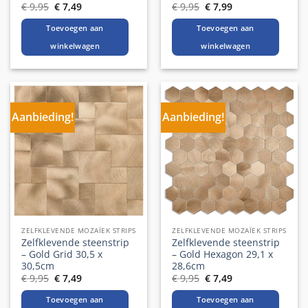
Oorspronkelijke
Huidige
Oorspronkelijke
Huidige
€
9,95
€
7,49
€
9,95
€
7,99
prijs
prijs
prijs
prijs
was:
is:
was:
is:
Toevoegen aan
Toevoegen aan
€ 9,95.
€ 7,49.
€ 9,95.
€ 7,99.
winkelwagen
winkelwagen
Aanbieding!
Aanbieding!
ZELFKLEVENDE MOZAÏEK STRIPS
ZELFKLEVENDE MOZAÏEK STRIPS
Zelfklevende steenstrip
Zelfklevende steenstrip
– Gold Grid 30,5 x
– Gold Hexagon 29,1 x
30,5cm
28,6cm
Oorspronkelijke
Huidige
Oorspronkelijke
Huidige
€
9,95
€
7,49
€
9,95
€
7,49
prijs
prijs
prijs
prijs
was:
is:
was:
is:
Toevoegen aan
Toevoegen aan
€ 9,95.
€ 7,49.
€ 9,95.
€ 7,49.