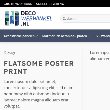
Ga
GROTE VOORRAAD | SNELLE LEVERING
naar
inhoud
Zoeken
naar:
Akoestische panelen
Marmer- en betonlook platen
PVC wand
Design
Lorem ipsu
aliquam er
FLATSOME POSTER
PRINT
Lorem ipsum dolor sit amet,
consectetuer adipiscing elit, sed diam
nonummy nibh euismod tincidunt ut
laoreet dolore magna aliquam erat
volutpat.