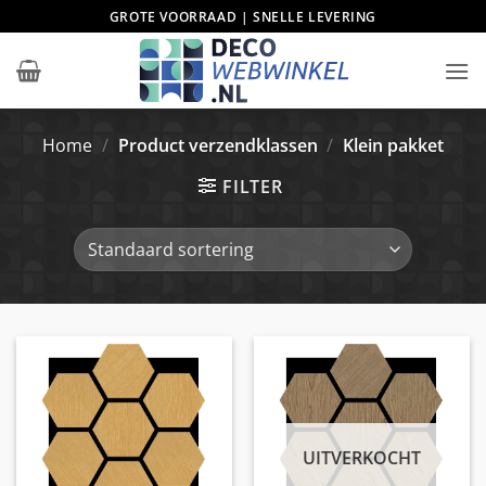
Ga
GROTE VOORRAAD | SNELLE LEVERING
naar
inhoud
Home
/
Product verzendklassen
/
Klein pakket
FILTER
UITVERKOCHT