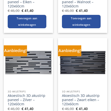
paneel – Eiken –
paneel – Walnoot –
120x60cm
120x60cm
Oorspronkelijke
Huidige
Oorspronkelijke
Huidige
€
46,00
€
41,40
€
46,00
€
41,40
prijs
prijs
prijs
prijs
was:
is:
was:
is:
Toevoegen aan
Toevoegen aan
€ 46,00.
€ 41,40.
€ 46,00.
€ 41,40.
winkelwagen
winkelwagen
Aanbieding!
Aanbieding!
3D AKUSTRIPS
3D AKUSTRIPS
Akoestisch 3D akustrip
Akoestisch 3D akustrip
paneel – Zilver –
paneel – Zwart eiken –
120x60cm
120x60cm
Oorspronkelijke
Huidige
Oorspronkelijke
Huidige
€
46,00
€
41,40
€
46,00
€
41,40