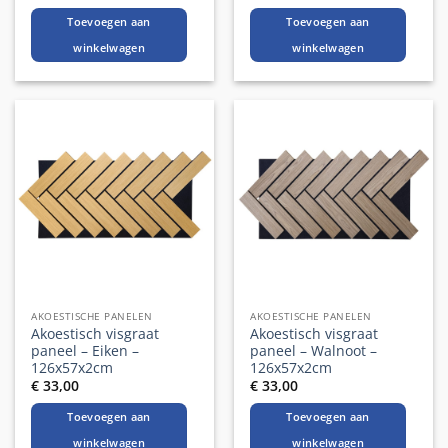
prijs
prijs
prijs
prijs
was:
is:
was:
is:
Toevoegen aan
Toevoegen aan
€ 46,00.
€ 41,40.
€ 46,00.
€ 41,40.
winkelwagen
winkelwagen
AKOESTISCHE PANELEN
AKOESTISCHE PANELEN
Akoestisch visgraat
Akoestisch visgraat
paneel – Eiken –
paneel – Walnoot –
126x57x2cm
126x57x2cm
€
33,00
€
33,00
Toevoegen aan
Toevoegen aan
winkelwagen
winkelwagen