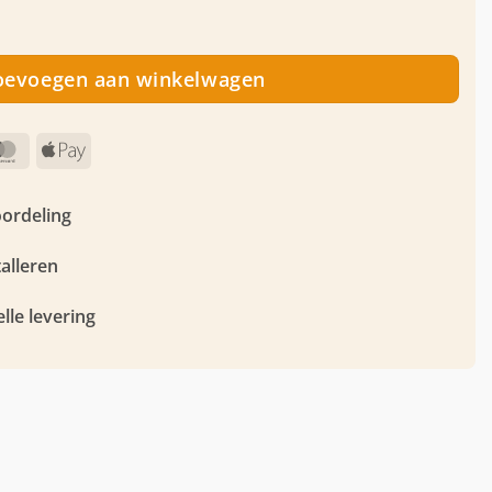
eel - Eiken - 76x62x2cm aantal
oevoegen aan winkelwagen
MasterCard
Apple
Pay
oordeling
talleren
lle levering