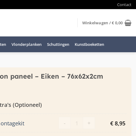
Contact
Winkelwagen /
€
0,00
ten
Vlonderplanken
Schuttingen
Kunstboeketten
on paneel – Eiken – 76x62x2cm
tra's (Optioneel)
High Tack montagekit aan
-
+
ontagekit
€
8,95