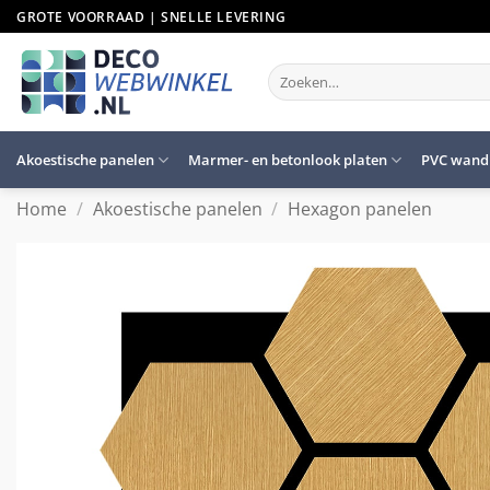
Ga
GROTE VOORRAAD | SNELLE LEVERING
naar
inhoud
Zoeken
naar:
Akoestische panelen
Marmer- en betonlook platen
PVC wand
Home
/
Akoestische panelen
/
Hexagon panelen