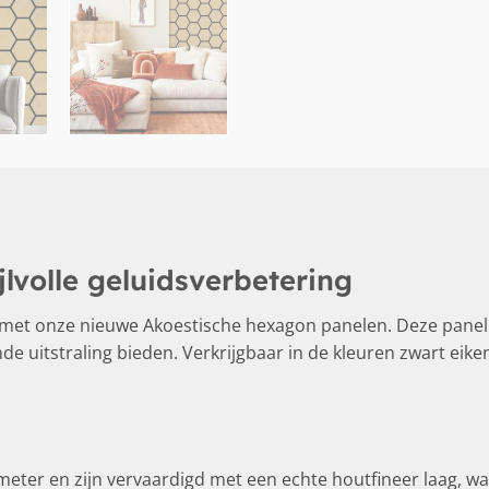
lvolle geluidsverbetering
it met onze nieuwe Akoestische hexagon panelen. Deze panel
nde uitstraling bieden. Verkrijgbaar in de kleuren zwart eike
er en zijn vervaardigd met een echte houtfineer laag, wat 