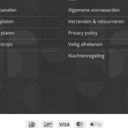
 panelen
Algemene voorwaarden
platen
Verzenden & retourneren
 platen
Privacy policy
strips
Veilig afrekenen
Klachtenregeling
IDeal
Bancontact
Visa
MasterCard
Apple