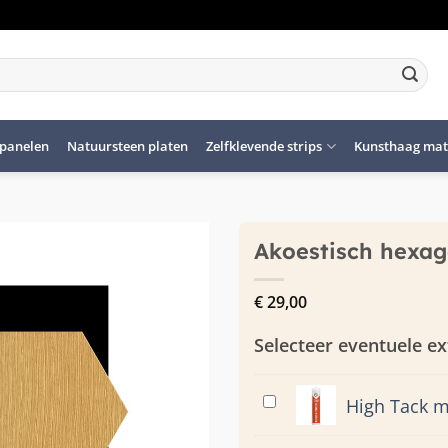
panelen
Natuursteen platen
Zelfklevende strips
Kunsthaag mat
Akoestisch hexag
€
29,00
Selecteer eventuele ex
High
High Tack m
Tack