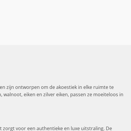
en zijn ontworpen om de akoestiek in elke ruimte te
n, walnoot, eiken en zilver eiken, passen ze moeiteloos in
zorgt voor een authentieke en luxe uitstraling. De