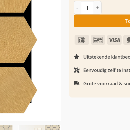
montagekit
Akoestisch hexagon pan
T
IDeal
Bancontact
Visa
Uitstekende klantbe
Eenvoudig zelf te ins
Grote voorraad & sne