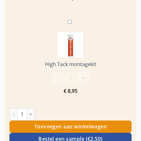
High
Tack
montagekit
High Tack montagekit
High Tack montagekit aantal
-
+
€
8,95
Akoestisch paneel 270x60cm - Ebony aantal
Toevoegen aan winkelwagen
Bestel een sample (€2,50)