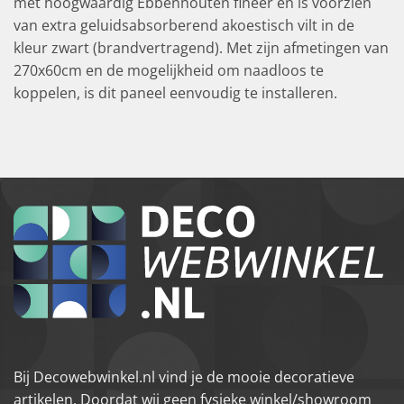
met hoogwaardig Ebbenhouten fineer en is voorzien
van extra geluidsabsorberend akoestisch vilt in de
kleur zwart (brandvertragend). Met zijn afmetingen van
270x60cm en de mogelijkheid om naadloos te
koppelen, is dit paneel eenvoudig te installeren.
Bij Decowebwinkel.nl vind je de mooie decoratieve
artikelen. Doordat wij geen fysieke winkel/showroom