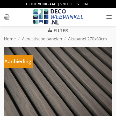
Ga
GROTE VOORRAAD | SNELLE LEVERING
naar
inhoud
FILTER
Home
/
Akoestische panelen
/
Akupanel 270x60cm
Aanbieding!