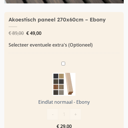
Akoestisch paneel 270x60cm – Ebony
Oorspronkelijke
Huidige
€
89,00
€
49,00
prijs
prijs
was:
is:
Selecteer eventuele extra's (Optioneel)
€ 89,00.
€ 49,00.
Eindlat
normaal
-
Ebony
Eindlat normaal - Ebony
Eindlat normaal - Ebony aantal
-
+
€
29,00