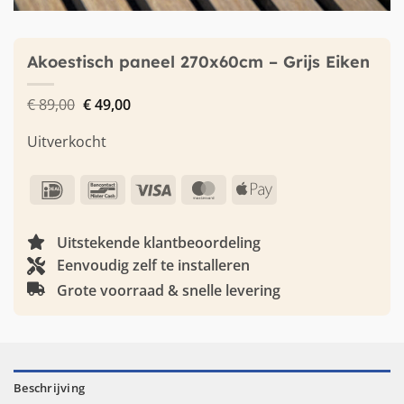
Akoestisch paneel 270x60cm – Grijs Eiken
Oorspronkelijke
Huidige
€
89,00
€
49,00
prijs
prijs
was:
is:
Uitverkocht
€ 89,00.
€ 49,00.
IDeal
Bancontact
Visa
MasterCard
Apple
Pay
Uitstekende klantbeoordeling
Eenvoudig zelf te installeren
Grote voorraad & snelle levering
Beschrijving