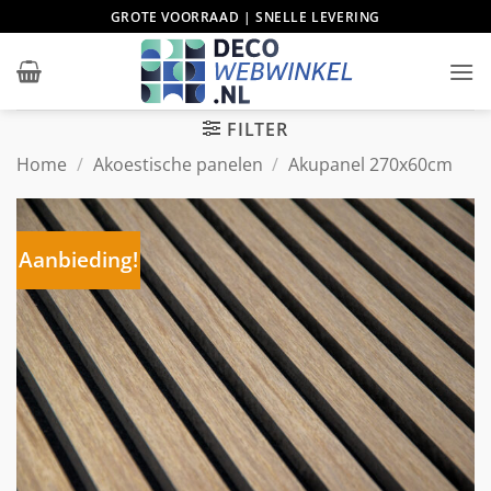
Ga
GROTE VOORRAAD | SNELLE LEVERING
naar
inhoud
FILTER
Home
/
Akoestische panelen
/
Akupanel 270x60cm
Aanbieding!