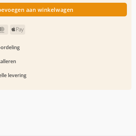
oevoegen aan winkelwagen
MasterCard
Apple
Pay
oordeling
talleren
lle levering