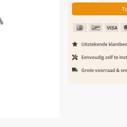
T
IDeal
Bancontact
Visa
Uitstekende klantbe
Eenvoudig zelf te ins
Grote voorraad & sne