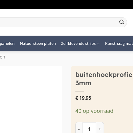
panelen
Natuursteen platen
Zelfklevende strips
Kunsthaag mat
len
buitenhoekprofie
3mm
€
19,95
40 op voorraad
buitenhoekprofiel Recht