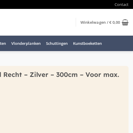
Contact
Winkelwagen /
€
0,00
ten
Vlonderplanken
Schuttingen
Kunstboeketten
l Recht – Zilver – 300cm – Voor max.
 - Zilver - 300cm - Voor max. 3mm aantal