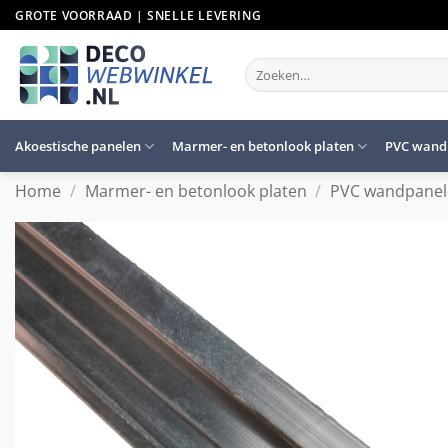
Ga
GROTE VOORRAAD | SNELLE LEVERING
naar
inhoud
Zoeken
naar:
Akoestische panelen
Marmer- en betonlook platen
PVC wand
Home
/
Marmer- en betonlook platen
/
PVC wandpane