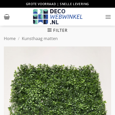
Ga
GROTE VOORRAAD | SNELLE LEVERING
naar
inhoud
FILTER
Home
/
Kunsthaag matten