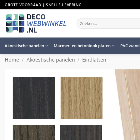
Ga
GROTE VOORRAAD | SNELLE LEVERING
naar
inhoud
Zoeken
naar:
Akoestische panelen
Marmer- en betonlook platen
PVC wand
Home
/
Akoestische panelen
/
Eindlatten