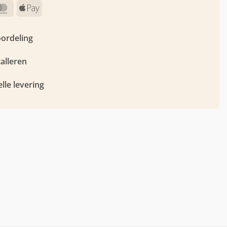
MasterCard
Apple
Pay
oordeling
talleren
lle levering