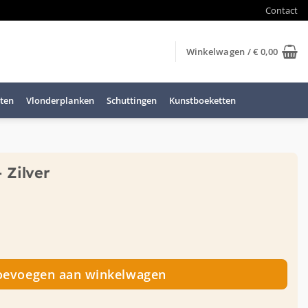
Contact
Winkelwagen /
€
0,00
ten
Vlonderplanken
Schuttingen
Kunstboeketten
 Zilver
 aantal
oevoegen aan winkelwagen