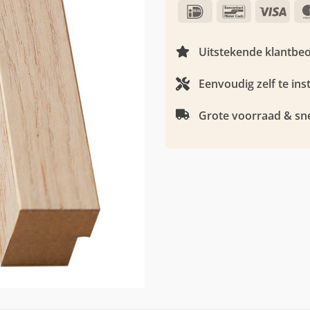
IDeal
Bancontact
Visa
Uitstekende klantbe
Eenvoudig zelf te ins
Grote voorraad & sne