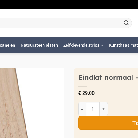
panelen
Natuursteen platen
Zelfklevende strips
Kunsthaag mat
Eindlat normaal –
€
29,00
Eindlat normaal - Zilver
T