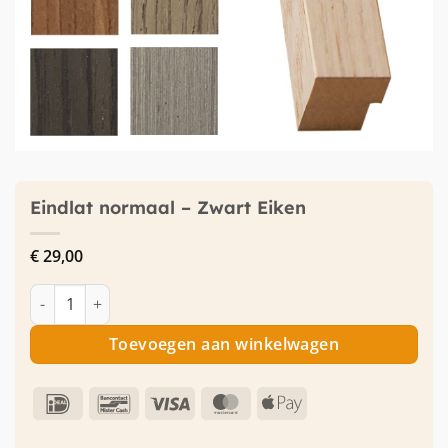
Eindlat normaal – Zwart Eiken
€
29,00
Eindlat normaal - Zwart Eiken aantal
Toevoegen aan winkelwagen
IDeal
Bancontact
Visa
MasterCard
Apple
Pay