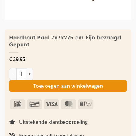
Hardhout Paal 7x7x275 cm Fijn bezaagd
Gepunt
€
29,95
Hardhout Paal 7x7x275 cm Fijn bezaagd Gepunt aantal
Toevoegen aan winkelwagen
IDeal
Bancontact
Visa
MasterCard
Apple
Pay
Uitstekende klantbeoordeling
Eenvoudig zelf te installeren