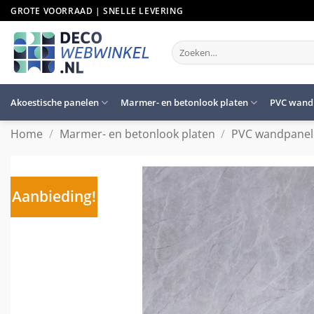
Ga
GROTE VOORRAAD | SNELLE LEVERING
naar
inhoud
Zoeken
naar:
Akoestische panelen
Marmer- en betonlook platen
PVC wand
Home
/
Marmer- en betonlook platen
/
PVC wandpane
Aanbieding!