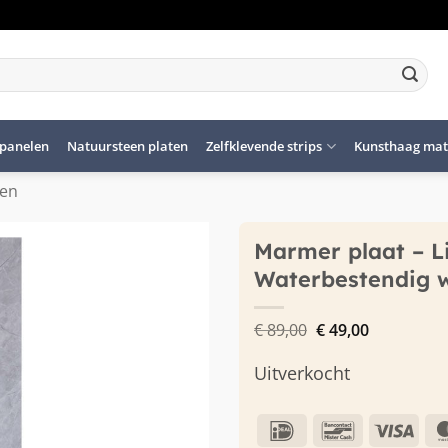
panelen
Natuursteen platen
Zelfklevende strips
Kunsthaag mat
len
Marmer plaat – L
Waterbestendig 
Oorspronkelijke
Huidige
€
89,00
€
49,00
prijs
prijs
was:
is:
Uitverkocht
€ 89,00.
€ 49,00.
IDeal
Bancontact
Visa