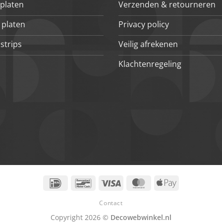
platen
Verzenden & retourneren
 platen
Privacy policy
strips
Veilig afrekenen
Klachtenregeling
IDeal
Bancontact
Visa
MasterCard
Apple
Pay
Contact
Copyright 2026 ©
Decowebwinkel.nl