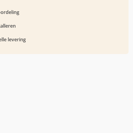
Pay
oordeling
talleren
lle levering