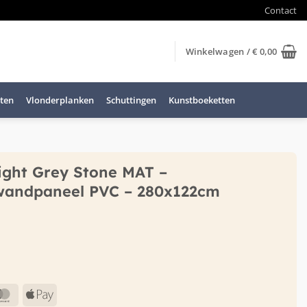
Contact
Winkelwagen /
€
0,00
ten
Vlonderplanken
Schuttingen
Kunstboeketten
ight Grey Stone MAT –
wandpaneel PVC – 280x122cm
MasterCard
Apple