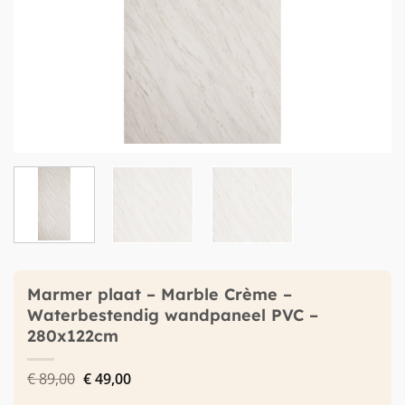
Marmer plaat – Marble Crème –
Waterbestendig wandpaneel PVC –
280x122cm
Oorspronkelijke
Huidige
€
89,00
€
49,00
prijs
prijs