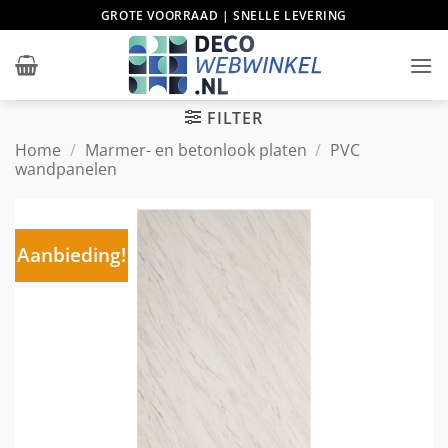
Ga
GROTE VOORRAAD | SNELLE LEVERING
naar
inhoud
FILTER
Home
/
Marmer- en betonlook platen
/
PVC
wandpanelen
Aanbieding!