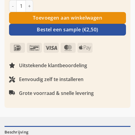
was:
is:
Marmer plaat - Marble Crème - Waterbestendig wandpaneel 
€ 89,00.
€ 49,00.
Toevoegen aan winkelwagen
Bestel een sample (€2,50)
IDeal
Bancontact
Visa
MasterCard
Apple
Pay
Uitstekende klantbeoordeling
Eenvoudig zelf te installeren
Grote voorraad & snelle levering
Beschrijving