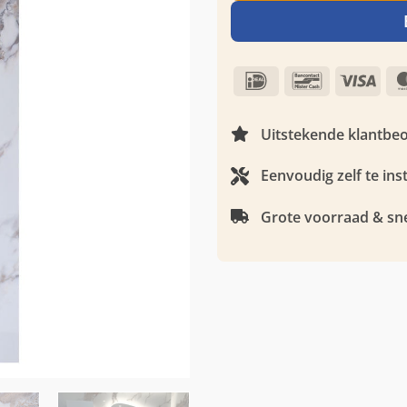
IDeal
Bancontact
Visa
Uitstekende klantbe
Eenvoudig zelf te ins
Grote voorraad & sne