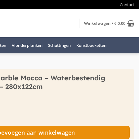
Contact
Winkelwagen /
€
0,00
ten
Vlonderplanken
Schuttingen
Kunstboeketten
arble Mocca – Waterbestendig
– 280x122cm
 Mocca - Waterbestendig wandpaneel PVC - 280x122cm 
oevoegen aan winkelwagen