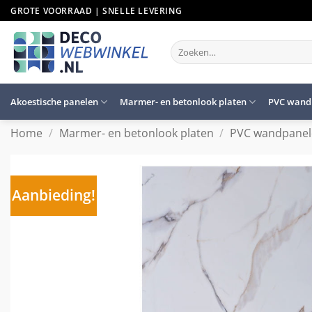
Ga
GROTE VOORRAAD | SNELLE LEVERING
naar
inhoud
Zoeken
naar:
Akoestische panelen
Marmer- en betonlook platen
PVC wand
Home
/
Marmer- en betonlook platen
/
PVC wandpane
Aanbieding!