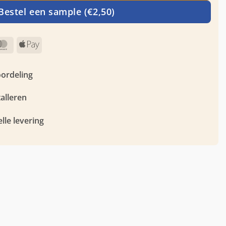
Bestel een sample (€2,50)
MasterCard
Apple
Pay
oordeling
talleren
lle levering