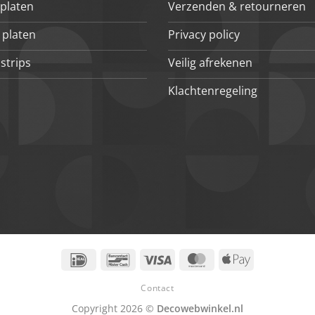
platen
Verzenden & retourneren
 platen
Privacy policy
strips
Veilig afrekenen
Klachtenregeling
IDeal
Bancontact
Visa
MasterCard
Apple
Pay
Contact
Copyright 2026 ©
Decowebwinkel.nl