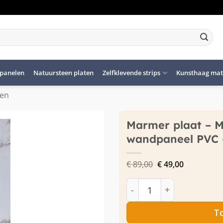
panelen
Natuursteen platen
Zelfklevende strips
Kunsthaag mat
len
Marmer plaat – M
wandpaneel PVC 
Oorspronkelijke
Huidige
€
89,00
€
49,00
prijs
prijs
was:
is:
Marmer plaat - Marble
€ 89,00.
€ 49,00.
T