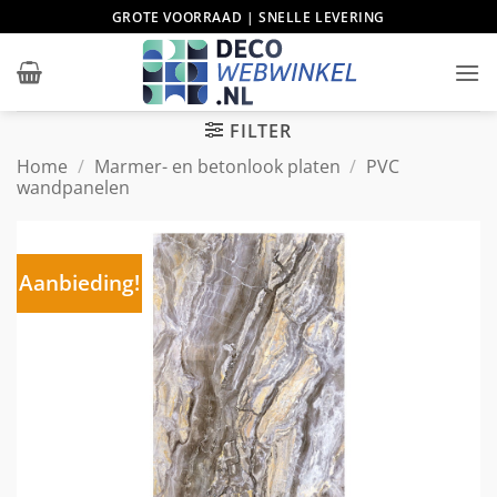
Ga
GROTE VOORRAAD | SNELLE LEVERING
naar
inhoud
FILTER
Home
/
Marmer- en betonlook platen
/
PVC
wandpanelen
Aanbieding!