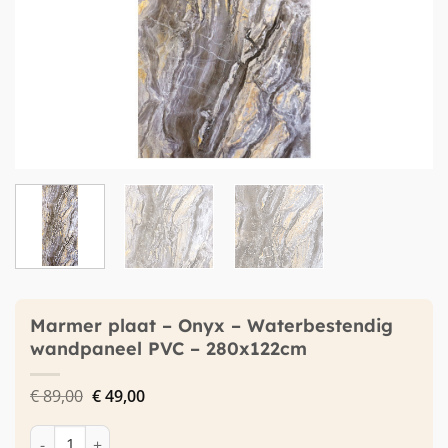
Marmer plaat – Onyx – Waterbestendig
wandpaneel PVC – 280x122cm
Oorspronkelijke
Huidige
€
89,00
€
49,00
prijs
prijs
was:
is:
Marmer plaat - Onyx - Waterbestendig wandpaneel PVC - 28
€ 89,00.
€ 49,00.