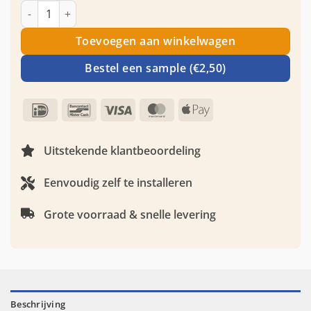
was:
is:
Marmer plaat - Plain White Marble - Waterbestendig wandpa
€ 89,00.
€ 49,00.
Toevoegen aan winkelwagen
Bestel een sample (€2,50)
IDeal
Bancontact
Visa
MasterCard
Apple
Pay
Uitstekende klantbeoordeling
Eenvoudig zelf te installeren
Grote voorraad & snelle levering
Beschrijving