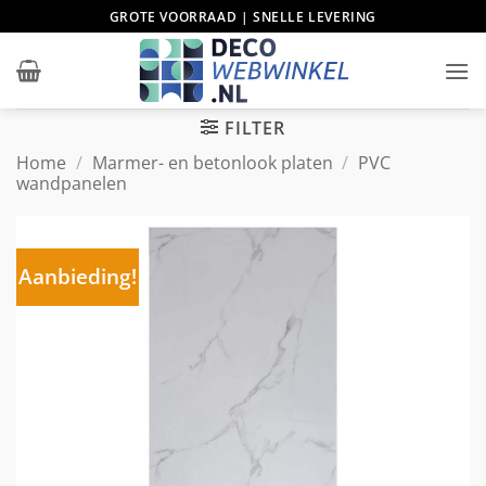
Ga
GROTE VOORRAAD | SNELLE LEVERING
naar
inhoud
FILTER
Home
/
Marmer- en betonlook platen
/
PVC
wandpanelen
Aanbieding!