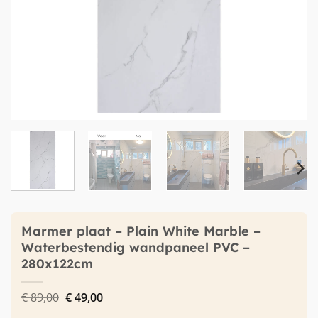
Marmer plaat – Plain White Marble –
Waterbestendig wandpaneel PVC –
280x122cm
Oorspronkelijke
Huidige
€
89,00
€
49,00
prijs
prijs