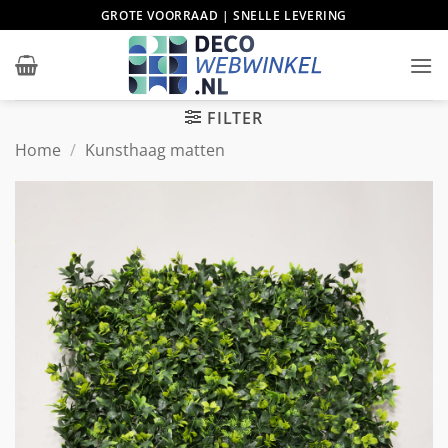
Ga
GROTE VOORRAAD | SNELLE LEVERING
naar
inhoud
FILTER
Home
/
Kunsthaag matten