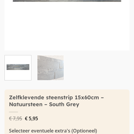
Zelfklevende steenstrip 15x60cm –
Natuursteen – South Grey
Oorspronkelijke
Huidige
€
7,95
€
5,95
prijs
prijs
was:
is:
Selecteer eventuele extra's (Optioneel)
€ 7,95.
€ 5,95.