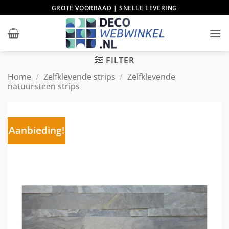
Ga
GROTE VOORRAAD | SNELLE LEVERING
naar
inhoud
FILTER
Home
/
Zelfklevende strips
/
Zelfklevende
natuursteen strips
Aanbieding!