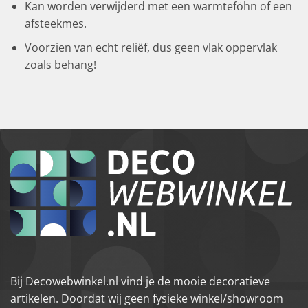
Kan worden verwijderd met een warmteföhn of een
afsteekmes.
Voorzien van echt reliëf, dus geen vlak oppervlak
zoals behang!
Bij Decowebwinkel.nl vind je de mooie decoratieve
artikelen. Doordat wij geen fysieke winkel/showroom