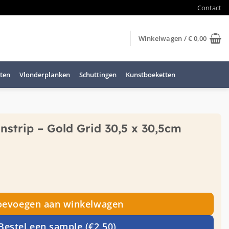
Contact
Winkelwagen /
€
0,00
ten
Vlonderplanken
Schuttingen
Kunstboeketten
nstrip – Gold Grid 30,5 x 30,5cm
 - Gold Grid 30,5 x 30,5cm aantal
oevoegen aan winkelwagen
Bestel een sample (€2,50)