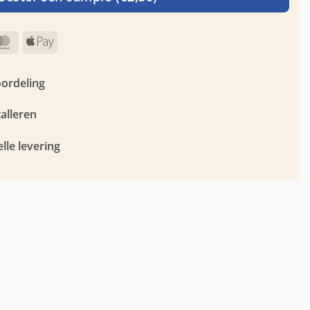
MasterCard
Apple
Pay
oordeling
talleren
lle levering