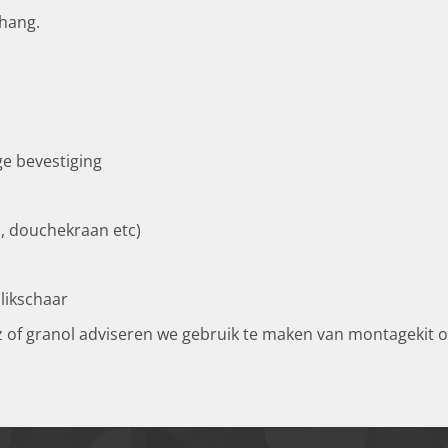
ehang.
ge bevestiging
n, douchekraan etc)
likschaar
z of granol adviseren we gebruik te maken van montagekit o