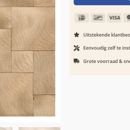
IDeal
Bancontact
Visa
Uitstekende klantbe
Eenvoudig zelf te ins
Grote voorraad & sne