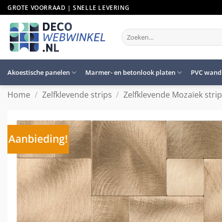
Ga
GROTE VOORRAAD | SNELLE LEVERING
naar
inhoud
Zoeken
naar:
Akoestische panelen
Marmer- en betonlook platen
PVC wand
Home
/
Zelfklevende strips
/
Zelfklevende Mozaïek stri
Aanbieding!