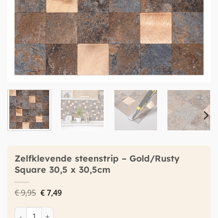
Zelfklevende steenstrip – Gold/Rusty
Square 30,5 x 30,5cm
Oorspronkelijke
Huidige
€
9,95
€
7,49
prijs
prijs
was:
is:
Zelfklevende steenstrip - Gold/Rusty Square 30,5 x 30,5cm aa
€ 9,95.
€ 7,49.