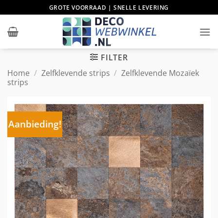
Ga
GROTE VOORRAAD | SNELLE LEVERING
naar
inhoud
FILTER
Home
/
Zelfklevende strips
/
Zelfklevende Mozaïek
strips
Aanbieding!