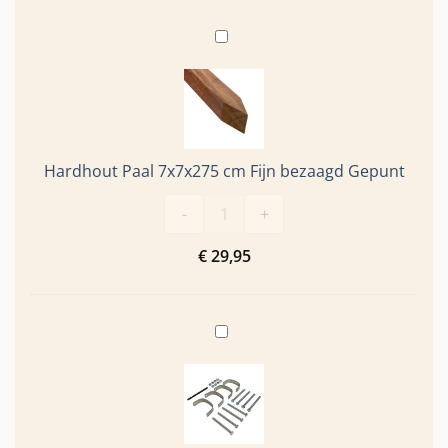
Hardhout
Paal
7x7x275
cm
Fijn
bezaagd
Hardhout Paal 7x7x275 cm Fijn bezaagd Gepunt
Gepunt
Hardhout Paal 7x7x275 cm Fijn bez
-
+
€
29,95
RVS
montageset
Bamboe
schutting
Giant