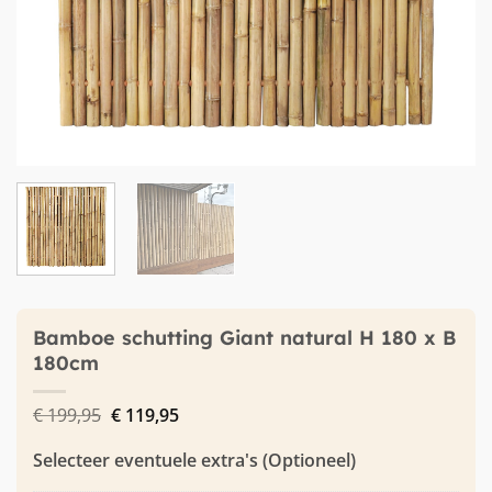
Bamboe schutting Giant natural H 180 x B
180cm
Oorspronkelijke
Huidige
€
199,95
€
119,95
prijs
prijs
was:
is:
Selecteer eventuele extra's (Optioneel)
€ 199,95.
€ 119,95.