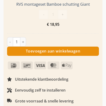
RVS montageset Bamboe schutting Giant
RVS montageset Bamboe schutting 
-
+
€
18,95
Bamboe schutting Giant natural H 180 x B 180cm aantal
Toevoegen aan winkelwagen
IDeal
Bancontact
Visa
MasterCard
Apple
Pay
Uitstekende klantbeoordeling
Eenvoudig zelf te installeren
Grote voorraad & snelle levering